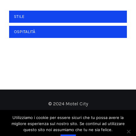
Navigazione
STILE
articoli
OSPITALITÀ
© 2024 Motel City
Utilizziamo i cookie per essere sicuri che tu possa avere la
migliore esperienza sul nostro sito. Se continui ad utilizzare
questo sito noi assumiamo che tu ne sia felice.